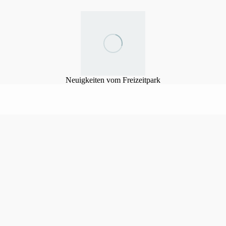
Neuigkeiten vom Freizeitpark
URLAUB DAHEIM
Im Freizeitpark Mammendorf!
ielzahl an
Outdoor-Aktivitäten für die ganze Familie
.
tplatz
sind die perfekten Orte, um unvergessliche Momente mit den Lieb
emütlichen Lagerfeuern am Abend – hier ist für jeden etwas dabei.